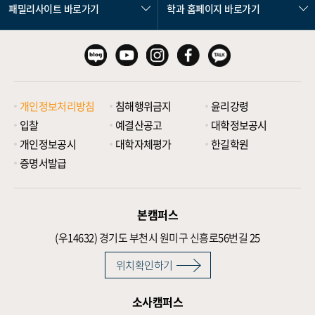
패밀리사이트 바로가기
학과 홈페이지 바로가기
개인정보처리방침
침해행위금지
윤리강령
입찰
예결산공고
대학정보공시
개인정보공시
대학자체평가
한길학원
증명서발급
본캠퍼스
(우14632)
경기도 부천시 원미구 신흥로56번길 25
위치확인하기
소사캠퍼스