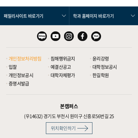
패밀리사이트 바로가기
학과 홈페이지 바로가기
개인정보처리방침
침해행위금지
윤리강령
입찰
예결산공고
대학정보공시
개인정보공시
대학자체평가
한길학원
증명서발급
본캠퍼스
(우14632)
경기도 부천시 원미구 신흥로56번길 25
위치확인하기