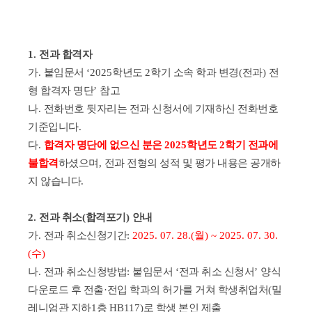
1.
전과 합격자
가
.
붙임문서
‘2025
학년도
2
학기 소속 학과 변경
(
전과
)
전
형 합격자 명단
’
참고
나
.
전화번호 뒷자리는 전과 신청서에 기재하신 전화번호
기준입니다
.
다
.
합격자 명단에 없으신 분은
2025
학년도
2
학기 전과에
불합격
하셨으며
,
전과 전형의 성적 및 평가 내용은 공개하
지 않습니다
.
2.
전과 취소
(
합격포기
)
안내
가
.
전과 취소신청기간
:
2025. 07. 28.(
월
) ~ 2025. 07. 30.
(
수
)
나
.
전과 취소신청방법
:
붙임문서
‘
전과 취소 신청서
’
양식
다운로드 후 전출
·
전입 학과의 허가를 거쳐 학생취업처
(
밀
레니엄관 지하
1
층
HB117)
로 학생 본인 제출