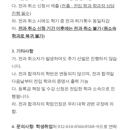
다
.
전과 취소 신청서 제출
(
전출
·
전입 학과 학과장 상담
진행 필수
)
라
.
전과 취소 시에도 학기 중 전과 허가횟수 동일차감
마
.
전과 취소 신청 기간 이후에는 전과 취소 불가
(
원소속
학과로 복귀 불가
)
3.
기타사항
가
.
전과 취소자가 발생하여도 추가 선발은 진행하지 않습
니다
.
나
.
전과 합격자의 학번은 변동되지 않으며
,
전과 합격일
다음날부터 전입 학과의 증명서 출력 가능
다
.
등록금 책정 및 수강 신청은 전입한 학과 소속으로 진
행됩니다
.
라
.
전과 합격자의 학점인정은 우리 대학 관련 규정에 의
함
.
4.
문의사항
:
학생취업
처
032-610-0566/0568~9
으로 연락