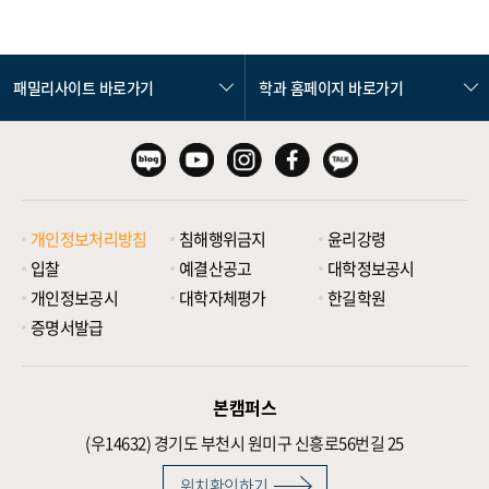
패밀리사이트 바로가기
학과 홈페이지 바로가기
개인정보처리방침
침해행위금지
윤리강령
입찰
예결산공고
대학정보공시
개인정보공시
대학자체평가
한길학원
증명서발급
본캠퍼스
(우14632)
경기도 부천시 원미구 신흥로56번길 25
위치확인하기