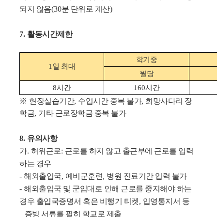
되지 않음
(30
분 단위로 계산
)
7.
활동시간제한
학기중
1
일 최대
월당
8
시간
160
시간
※
현장실습기간
,
수업시간 중복 불가
,
희망사다리 장
학금
,
기타 근로장학금 중복 불가
8.
유의사항
가
.
허위근로
:
근로를 하지 않고 출근부에 근로를 입력
하는 경우
-
해외출입국
,
예비군훈련
,
병원 진료기간 입력 불가
-
해외출입국 및 군입대로 인해 근로를 중지해야 하는
경우 출입국증명서 혹은 비행기 티켓
,
입영통지서 등
증빙 서류를 필히 학교로 제출