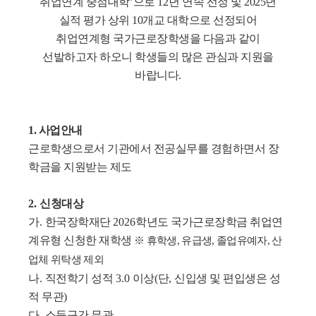
취업연계 중점대학
’
으로
12
년 연속 선정 및 2025년
실적 평가 상위 10개교 대학으로 선정되어
취업연계형 국가근로장학생을 다음과 같이
선발하고자 하오니
학생들의 많은 관심과 지원을
바랍니다
.
1. 사업안내
근로학생으로서 기관에서 전공실무를 경험하면서 장
학금을 지원받는 제도
2.
신청대상
가
.
한국장학재단
2026
학년도
국가근로장학금 취업연
계유형 신청한 재학생
※
휴학생
, 유급생, 졸업유예자,
산
업체 위탁생 제외
나
.
직전학기 성적
3.0
이상
(
단
,
신입생 및 편입생은 성
적 무관
)
다
.
소득구간 무관