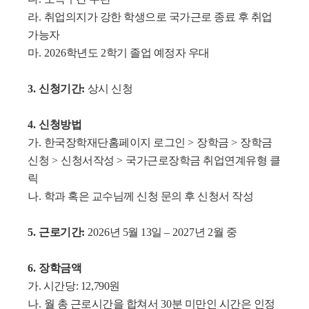
라
.
취업의지가 강한 학생으로 국가근로 종료 후 취업
가능자
마
. 2026
학년도
2
학기 졸업 예정자 우대
3.
신청기간
:
상시 신청
4.
신청방법
가
.
한국장학재단홈페이지 로그인
>
장학금
>
장학금
신청
>
신청서작성
>
국가근로장학금 취업연계유형 클
릭
나
.
학과 혹은 교수님께 신청 문의 후 신청서 작성
5.
근로기간
:
2026
년
5
월 13일
–
2027
년
2
월 중
6.
장학금액
가
.
시간당
: 12,790
원
나
.
월 총 근로시간을 합쳐서
30
분 미만인 시간은 인정