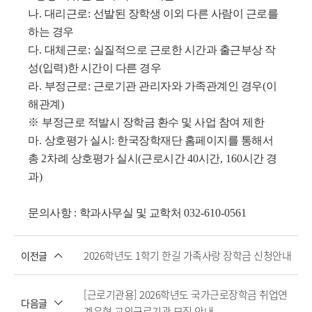
나
.
대리근로
:
선발된 장학생 이외 다른 사람이 근로를
하는 경우
다
.
대체근로
:
실질적으로 근로한 시간과 출근부상 작
성
(
입력
)
한 시간이 다른 경우
라
.
부정근로
:
근로기관 관리자와 가족관계인 경우
(
이
해관계
)
※
부정근로 적발시 장학금 환수 및 사업 참여 제한
마
.
상호평가 실시
:
한국장학재단 홈페이지를 통해서
총
2
차례 상호평가 실시
(
근로시간
40
시간
, 160
시간 경
과
)
문의사항
:
학과사무실 및 교학처
032-610-0561
2026학년도 1학기 한길 가족사랑 장학금 신청안내
이전글
[근로기관용] 2026학년도 국가근로장학금 취업연
다음글
계유형 교외근로기관 모집 안내