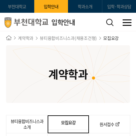
부천대학교
입학안내
학과소개
입학·학과상담
입학안내
계약학과
뷰티융합비즈니스과(채용조건형)
모집요강
계약학과
뷰티융합비즈니스과
모집요강
원서접수
소개