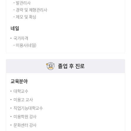
발관리사
경략 및 체형관리사
제모 및 확싱
네일
국가자격
미용사(네일)
졸업 후 진로
교육분야
대학교수
미용고 교사
직업기능대학교수
미용학원 강사
문화센터 강사