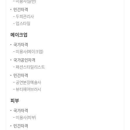
미용사(일반)
민간자격
두피관리사
업스타일
메이크업
국가자격
미용사(메이크업)
국가공인자격
패션스타일리스트
민간자격
공연분장예술사
뷰티에어브러시
피부
국가자격
미용사(피부)
민간자격