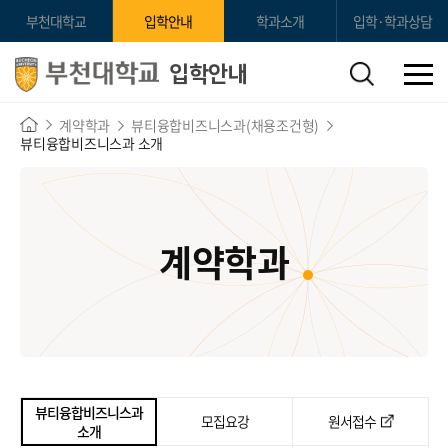
부천대학교
입학안내
학과소개
입학·학과상담
입학안내
계약학과
뷰티융합비즈니스과(채용조건형)
뷰티융합비즈니스과 소개
계약학과
뷰티융합비즈니스과
모집요강
원서접수
소개