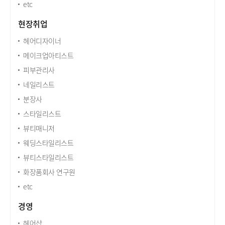
etc
현장취업
헤어디자이너
메이크업아티스트
피부관리사
네일리스트
분장사
스타일리스트
뷰티매니저
웨딩스타일리스트
뷰티스타일리스트
화장품회사 연구원
etc
경영
헤어샵