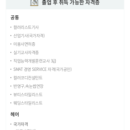
졸업 후 취득 가능한 자격증
공통
컬러리스트기사
산업기사(국가자격)
미용사면허증
실기교사자격증
직업능력개발훈련교사 3급
SMAT 경영 SERVICE 자격(국가공인)
컬러코디컨설턴트
반영구,속눈썹연장
뷰티스타일리스트
웨딩스타일리스트
헤어
국가자격