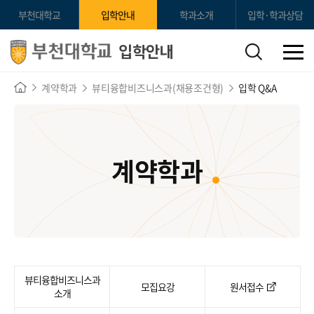
부천대학교
입학안내
학과소개
입학·학과상담
입학안내
계약학과
뷰티융합비즈니스과(채용조건형)
입학 Q&A
계약학과
뷰티융합비즈니스과
모집요강
원서접수
소개