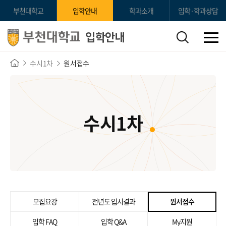
부천대학교
입학안내
학과소개
입학·학과상담
입학안내
수시1차
원서접수
수시1차
모집요강
전년도 입시결과
원서접수
입학 FAQ
입학 Q&A
My지원