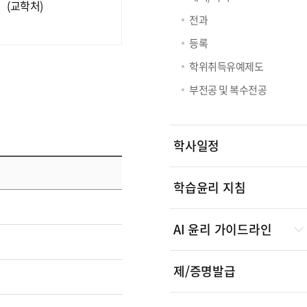
(교학처)
전과
등록
학위취득유예제도
부전공 및 복수전공
학사일정
학습윤리 지침
AI 윤리 가이드라인
제/증명발급