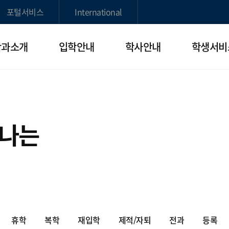
포털서비스
International
학과소개
입학안내
학사안내
학생서비
빛나는
휴학
복학
재입학
제적/자퇴
전과
등록