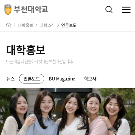
대학홍보
대학소식
언론보도
대학홍보
나는 내일 더 찬란하게 빛나는
부천대인입니다.
뉴스
언론보도
BU Magazine
학보사