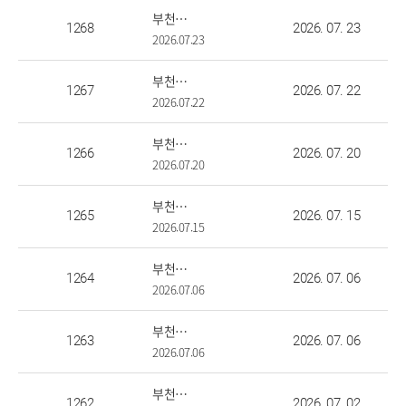
부천대, ‘타슈켄트 부천대학교 하계 단기연수’ 성황리 마쳐
1268
2026. 07. 23
2026.07.23
부천대 치기공과, 2026 KDTEX 국제학술대회 학생보철작품전시회 단체 1등 수상
1267
2026. 07. 22
2026.07.22
부천대 신산업특화사업단, ‘산업체 연계 실무교육 프로그램’ 성료
1266
2026. 07. 20
2026.07.20
부천대 산학협력단, 탄자니아 폴리텍대학 건립 ODA 사업 전문가 파견
1265
2026. 07. 15
2026.07.15
부천대, 시니어 세대 새로운 도전과 배움 패션쇼로 선보여
1264
2026. 07. 06
2026.07.06
부천대 RISE창업지원센터, 2026년 게임 스타트업 커넥트 박람회 개최
1263
2026. 07. 06
2026.07.06
부천대, '상동종합사회복지관'과 업무협약(MOU) 체결
1262
2026. 07. 02