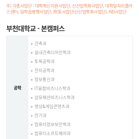
주) 각종사업단 : 대학혁신지원사업단, 신산업특화사업단, 대학일자리플러
스센터, 일학습병행사업단, RISE사업단(신산업특화사업단), AID사업단
부천대학교 - 본캠퍼스
건축과
실내건축디자인학과
토목공학과
전자공학과
정보통신과
공학
IT융합비즈니스학과
섬유패션비즈니스학과
영상&게임콘텐츠과
전기과
컴퓨터정보보안학과
컴퓨터소프트웨어과