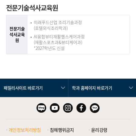
전문기술석사교육원
미래푸드산업 조리기술과정
(호텔외식조리학과)
전문기술
석사교육
AI융합뷰티재활헬스케어과정
원
(재활스포츠과&뷰티케어과)
*2027학년도 신설
패밀리사이트 바로가기
학과 홈페이지 바로가기
개인정보처리방침
침해행위금지
윤리강령