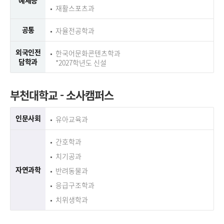
예체능
재활스포츠과
공통
자율전공학과
외국인전
한국어문화콘텐츠학과
담학과
*2027학년도 신설
부천대학교 - 소사캠퍼스
인문사회
유아교육과
간호학과
치기공과
자연과학
반려동물과
응급구조학과
치위생학과