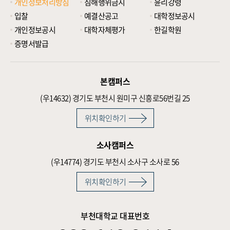
개인정보처리방침
침해행위금지
윤리강령
입찰
예결산공고
대학정보공시
개인정보공시
대학자체평가
한길학원
증명서발급
본캠퍼스
(우14632)
경기도 부천시 원미구 신흥로56번길 25
위치확인하기
소사캠퍼스
(우14774)
경기도 부천시 소사구 소사로 56
위치확인하기
부천대학교 대표번호