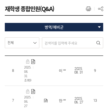
재학생 종합민원(Q&A)
병역/예비군
전체
군e러닝 관련 질문드립니다.
2025.
2025.
8
이 **
9
08.
08. 31
31
조회9
군 교육경험 학점 인정
2025.
2025.
7
안 **
13
06.
06. 27
27