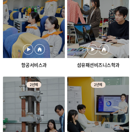
항공서비스과
섬유패션비즈니스학과
2년제
2년제