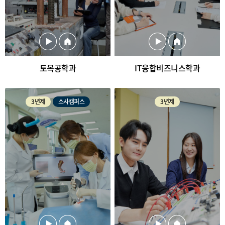
토목공학과
IT융합비즈니스학과
3년제
소사캠퍼스
3년제