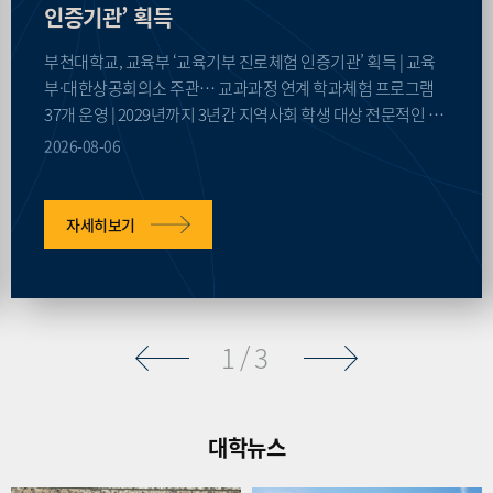
인증기관’ 획득
부천대학교, 교육부 ‘교육기부 진로체험 인증기관’ 획득 | 교육
부·대한상공회의소 주관… 교과과정 연계 학과체험 프로그램
37개 운영 | 2029년까지 3년간 지역사회 학생 대상 전문적인 진
로·직업 탐색 기회 제공 부천대학교(총장 한정석)가 교육부와
2026-08-06
대한상공회의소가 주관하는 ‘교육기부 진로체험 인증기관’에
선정됐다. ‘교육기부 진로체험 인증제’는 초·중·고등학생에게
무료로 양질의 진로체험 기회를 제공하는 우수 기관을 심사해
자세히보기
정부가 공식 인증하는 제도다. 이번 인증기관 선정에는 정부·공
공기관, 기업체, 대학 등 전국 391개 기관이 이름을 올렸다. 이번
선정을 통해 부천대학교는 학과체험 프로그램의 전문성과 우수
한 운영 역량을 대외적으로 공인받았다. 이에 따라 2029년까지
1
/3
3년간 인증기관 자격을 유지하며 지역사회 학생들을 위한 진로
체험 프로그램을 지속해서 운영하게 된다. 부천대학교는 매년
수천 명의 중·고등학생을 대상으로 다양한 진로체험 프로그램
을 운영해오고 있으며, 특히 2026학년도 1학기에는 1,188명 이
대학뉴스
상의 학생들에게 관심 분야에 대한 구체적인 진로 및 직업 탐색
기회를 제공한 바 있다. 앞서 2022년에는 진로교육 유공자(진로