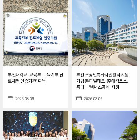
탐색활동협력 분야) 표창을 수상하며 지역사회 진로교육 활성
화에 기여한 공로를 인정받기도 했다. 한정석 총장은 “이번 교육
기부 진로체험 인증기관 선정은 우리 대학이 지닌 우수한 교육
인프라를 지역사회와 나눈다는 점에서 뜻깊다”며, “앞으로도 학
생들의 눈높이에 맞는 다양한 진로체험 프로그램을 지속해서
개발하고, 지역사회와 함께 동반 성장하는 대학으로서 사회적
책무를 다하겠다”고 밝혔다. 한편, 부천대학교 입학홍보처는 오
는 12월까지 교육 연계 프로그램인 ‘드림PLUS+’ 및 ‘캠퍼스투
어’를 지속해서 운영할 계획이다. 프로
부천대학교, 교육부 ‘교육기부 진
부천 소공인특화지원센터 지원
로체험 인증기관’ 획득
기업 ㈜디엘테크·㈜매직코스,
중기부 ‘백년소공인’ 지정
2026.08.06
2026.08.06