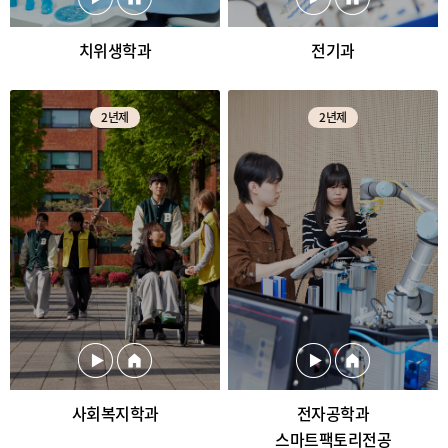
치위생학과
전기과
2년제
2년제
사회복지학과
전자공학과
스마트팩토리전공