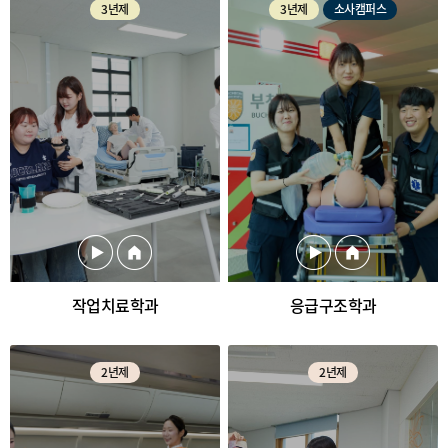
3년제
3년제
소사캠퍼스
작업치료학과
응급구조학과
2년제
2년제