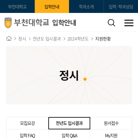
부천대학교
입학안내
학과소개
입학·학과상담
입학안내
정시
전년도 입시결과
2024학년도
지원현황
정시
모집요강
전년도 입시결과
원서접수
입학 FAQ
입학 Q&A
My지원