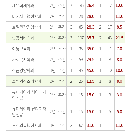
세무회계학과
2년
주간
7
185
26.4
1
12
12.0
비서사무행정학과
2년
주간
1
28
28.0
1
11
11.0
호텔관광경영학과
2년
주간
3
85
28.3
2
17
8.5
항공서비스과
2년
주간
3
107
35.7
2
43
21.5
1
아동보육과
2년
주간
1
35
35.0
1
7
7.0
사회복지학과
2년
주간
2
59
29.5
1
8
8.0
식품영양학과
3년
주간
1
45
45.0
1
10
10.0
호텔외식조리학과
2년
주간
2
25
12.5
1
8
8.0
1
뷰티케어과 헤어디자
2년
주간
1
15
15.0
1
3
3.0
인전공
뷰티케어과 뷰티디자
2년
주간
1
15
15.0
1
5
5.0
인전공
보건의료행정학과
3년
주간
2
62
31.0
1
11
11.0
1