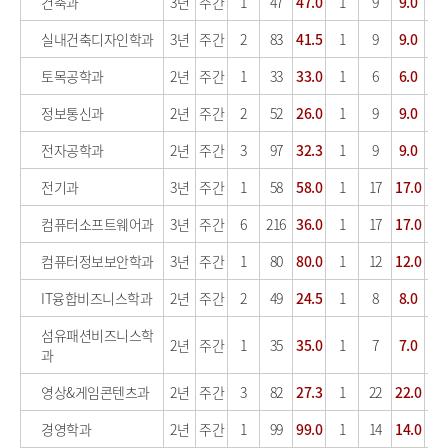
건축과
3년
주간
1
47
47.0
1
9
9.0
실내건축디자인학과
3년
주간
2
83
41.5
1
9
9.0
토목공학과
2년
주간
1
33
33.0
1
6
6.0
정보통신과
2년
주간
2
52
26.0
1
9
9.0
전자공학과
2년
주간
3
97
32.3
1
9
9.0
전기과
3년
주간
1
58
58.0
1
17
17.0
컴퓨터소프트웨어과
3년
주간
6
216
36.0
1
17
17.0
컴퓨터정보보안학과
3년
주간
1
80
80.0
1
12
12.0
IT융합비즈니스학과
2년
주간
2
49
24.5
1
8
8.0
섬유패션비즈니스학
2년
주간
1
35
35.0
1
7
7.0
과
영상&게임콘텐츠과
2년
주간
3
82
27.3
1
22
22.0
경영학과
2년
주간
1
99
99.0
1
14
14.0