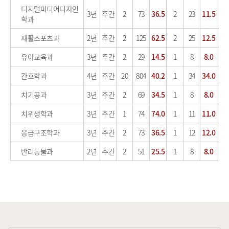
디지털미디어디자인
3년
주간
2
73
36.5
2
23
11.5
학과
재활스포츠과
2년
주간
2
125
62.5
2
25
12.5
1
유아교육과
3년
주간
2
29
14.5
1
8
8.0
간호학과
4년
주간
20
804
40.2
1
34
34.0
1
치기공과
3년
주간
2
69
34.5
1
8
8.0
치위생학과
3년
주간
1
74
74.0
1
11
11.0
응급구조학과
3년
주간
2
73
36.5
1
12
12.0
반려동물과
2년
주간
2
51
25.5
1
8
8.0